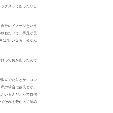
レックスってあったりし
を自分のイメージという
い物ねだりで、手足が長
昔は“いいなあ、私なん
かけって何かあったんで
が悩んでたりとか、コン
、私の場合は彼氏とか。
人がいるんだ』って自信
身でそれを分かって認め