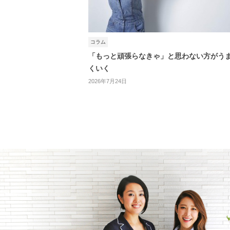
コラム
「もっと頑張らなきゃ」と思わない方がう
くいく
2026年7月24日