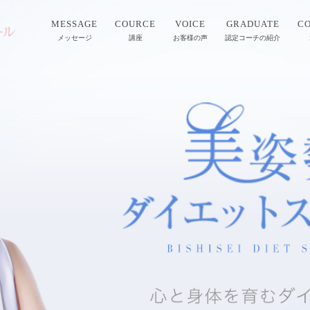
MESSAGE
COURCE
VOICE
GRADUATE
C
メッセージ
講座
お客様の声
認定コーチの紹介