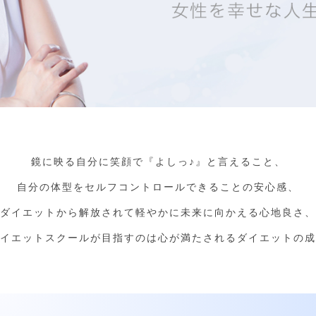
鏡に映る自分に笑顔で『よしっ♪』と言えること、
自分の体型をセルフコントロールできることの安心感、
ダイエットから解放されて軽やかに未来に向かえる心地良さ、
イエットスクールが目指すのは心が満たされるダイエットの成