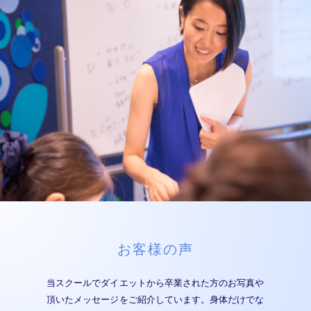
お客様の声
当スクールでダイエットから卒業された方のお写真や
頂いたメッセージをご紹介しています。身体だけでな