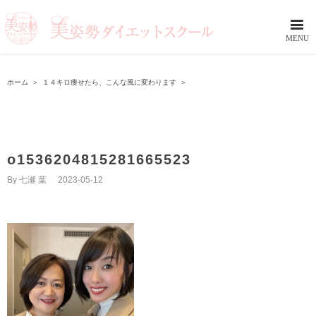
ホーム
＞
１４キロ痩せたら、こんな風に変わります
＞
o1536204815281665523
By
七瀬 葉
|
2023-05-12