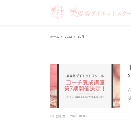
ホーム
＞
2022
＞
10月
ば
By
七瀬 葉
|
2022-10-06