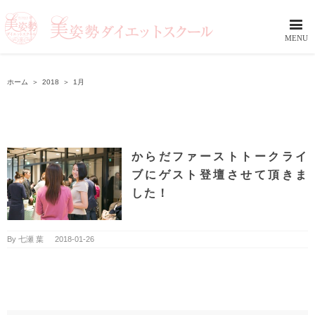
ホーム
＞
2018
＞
1月
からだファーストトークライ
ブにゲスト登壇させて頂きま
した！
By
七瀬 葉
|
2018-01-26