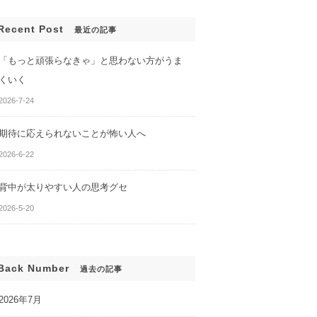
Recent Post
最近の記事
「もっと頑張らなきゃ」と思わない方がうま
くいく
2026-7-24
期待に応えられないことが怖い人へ
んでも、変わらな
あなたのセルフイメージがわ
2026-6-22
かる２つの質問
背中が太りやすい人の思考グセ
2026-5-20
Back Number
過去の記事
2026年7月