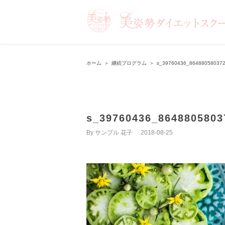
ホーム
＞
継続プログラム
＞
s_39760436_86488058037
s_39760436_8648805803
By
サンプル 花子
|
2018-08-25