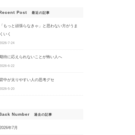
Recent Post
最近の記事
「もっと頑張らなきゃ」と思わない方がうま
くいく
2026-7-24
期待に応えられないことが怖い人へ
んでも、変わらな
あなたのセルフイメージがわ
2026-6-22
かる２つの質問
背中が太りやすい人の思考グセ
2026-5-20
Back Number
過去の記事
2026年7月