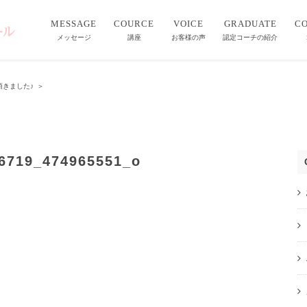
MESSAGE
COURCE
VOICE
GRADUATE
C
メッセージ
講座
お客様の声
認定コーチの紹介
きました♪
＞
6719_474965551_o