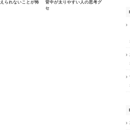
えられないことが怖
背中が太りやすい人の思考グ
心理学を学
セ
い人は