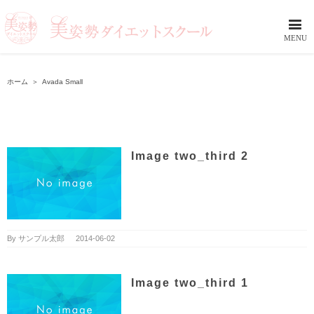
ホーム
＞
Avada Small
Image two_third 2
By
サンプル太郎
|
2014-06-02
Image two_third 1