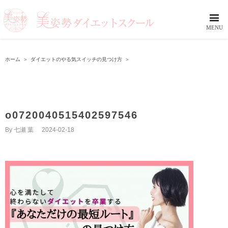
ホーム
＞
ダイエットのやる気スイッチの見つけ方
＞
o0720040515402597546
By
七瀬 葉
|
2024-02-18