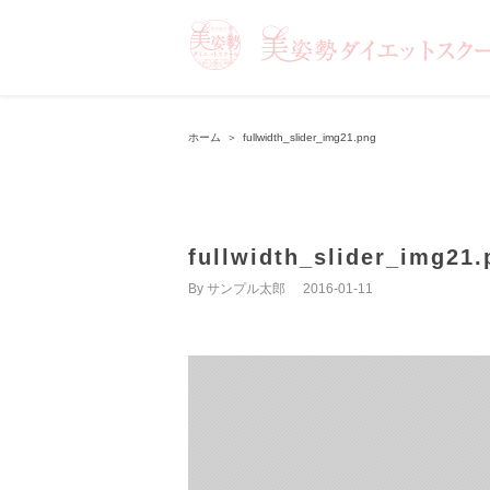
ホーム
＞
fullwidth_slider_img21.png
fullwidth_slider_img21.
By
サンプル太郎
|
2016-01-11