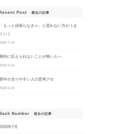
Recent Post
最近の記事
「もっと頑張らなきゃ」と思わない方がうま
くいく
2026-7-24
んでも、変わらな
あなたのセルフイメージがわ
かる２つの質問
期待に応えられないことが怖い人へ
2026-6-22
背中が太りやすい人の思考グセ
2026-5-20
Back Number
過去の記事
2026年7月