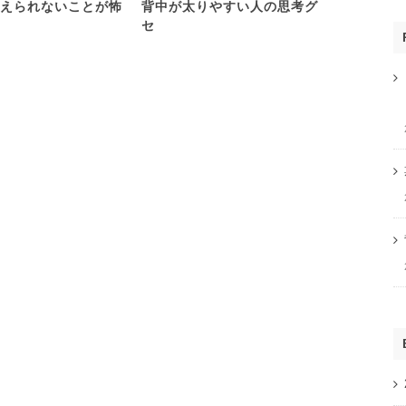
えられないことが怖
背中が太りやすい人の思考グ
心理学を学
セ
い人は