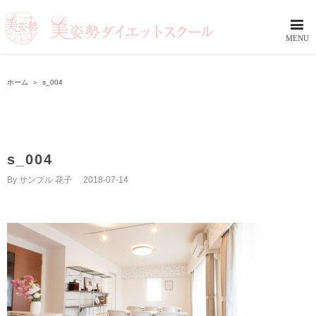
ホーム
＞
s_004
s_004
By
サンプル 花子
|
2018-07-14